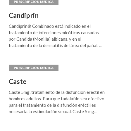
razones médicas. * IGT: alteración de la
tolerancia a la glucosa; IFG: Glucosa en ayunas
Candiprin
deteriorada. Tratamiento de la diabetes mellitus
tipo 2 en adultos, especialmente en pacientes con
Candiprin® Combinado está indicado en el
sobrepeso, cuando el manejo de la dieta y el
tratamiento de infecciones micóticas causadas
ejercicio por sí solo no producen un control
por Candida (Monilia) albicans, y en el
glucémico adecuado. Macrocyn AP®/Biguanil
tratamiento de la dermatitis del área del pañal. El
AP® se puede usar como monoterapia o en
óxido de zinc está indicado en escocedura (herida
combinación con otros agentes antidiabéticos
con sensación de prurito), irritación y erosión
orales o con insulina.
superficial de piel provocada por: quemadura
leve, fístula, drenaje, úlcera por decúbito,
incontinencia anal y urinaria, dermatitis de pañal.
Caste
Caste 5mg, tratamiento de la disfunción eréctil en
hombres adultos. Para que tadalafilo sea efectivo
para el tratamiento de la disfunción eréctil es
necesaria la estimulación sexual. Caste 5 mg
Tratamiento de los signos y síntomas de la
hiperplasia benigna de próstata en hombres
adultos. El uso de tadalafilo no está indicado en