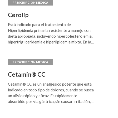
mujeres.
Cerolip
Está indicado para el tratamiento de
Hiperlipidemia primaria resistente a manejo con
dieta apropiada, incluyendo hipercolesterolemia,
hipertrigliceridemia e hiperlipidemia mixta. En la
clasificación de Fredrickson estas entidades
corresponden a los tipos IIa, IIb, III y IV.
Cetamin® CC
Cetamin® CC es un analgésico potente que está
indicado en todo tipo de dolores, cuando se busca
un alivio rápido y eficaz. Es rápidamente
absorbido por vía gástrica, sin causar irritación,
náusea o vómitos. Se ha empleado en cefalea,
jaqueca, lumbago, neuralgias diversas, dolores