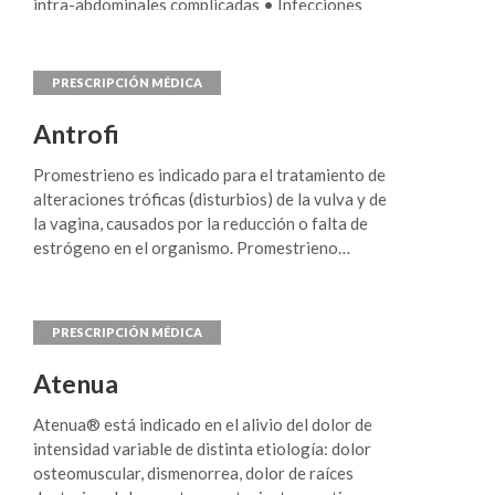
intra-abdominales complicadas • Infecciones
complicadas de la piel y los tejidos blandos
(incluidas las infecciones del pie diabético). •
Tratamiento de pacientes con bacteriemia que
cursa en asociación o se sospeche que esté
asociada a alguna de las infecciones descritas
Antrofi
anteriormente.
Promestrieno es indicado para el tratamiento de
alteraciones tróficas (disturbios) de la vulva y de
la vagina, causados por la reducción o falta de
estrógeno en el organismo. Promestrieno
también es indicado para acelerar la cicatrización
de lesiones en la vagina y cuello del útero en el
período posparto normal, pos cirugía o luego de
terapias locales con agentes físicos.
Atenua
Atenua® está indicado en el alivio del dolor de
intensidad variable de distinta etiología: dolor
osteomuscular, dismenorrea, dolor de raíces