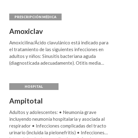
Amoxiclav
Amoxicilina/Ácido clavulánico está indicado para
el tratamiento de las siguientes infecciones en
adultos y niños: Sinusitis bacteriana aguda
(diagnosticada adecuadamente). Otitis media
aguda. Exacerbaciones agudas de la bronquitis
crónica (diagnosticada adecuadamente).
Neumonía adquirida en la comunidad. Cistitis.
Pielonefritis. Infecciones de la piel y tejidos
blandos en particular celulitis, mordeduras de
Ampitotal
animales, abscesos dentales severos con celulitis
extendida. Infecciones óseas y articulares,
Adultos y adolescentes: • Neumonía grave
especialmente osteomielitis. Deben tenerse en
incluyendo neumonía hospitalaria y asociada al
cuenta las directrices oficiales referentes a la
respirador • Infecciones complicadas del tracto
prescripción de antibióticos.
urinario (incluida la pielonefritis) • Infecciones