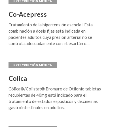
cuya hipertensión no se encuentra
adecuadamente controlada mediante
Co-Acepress
monoterapia.
Tratamiento de la hipertensión esencial. Esta
combinación a dosis fijas está indicada en
pacientes adultos cuya presión arterial no se
controla adecuadamente con irbesartán o
hidroclorotiazida en monoterapia.
Colica
Cólica®/Colistat® Bromuro de Otilonio tabletas
recubiertas de 40mg está indicado para el
tratamiento de estados espásticos y discinesias
gastrointestinales en adultos.