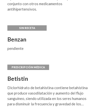
un primer evento cardiovascular (ver sección 5.1),
en combinación se considera adecuado: Pacientes
conjunto con otros medicamentos
como tratamiento adyuvante a la corrección de
no controlados adecuadamente con una estatina
antihipertensivos.
otros factores de riesgo.
sola. Pacientes ya tratados con una estatina y
ezetimiba. Hipercolesterolemia familiar
homocigota (HoFH). ATORVASTATINA-
EZETIMIBA está indicado como tratamiento
complementario a la dieta en pacientes adultos
Benzan
con HoFH. Los pacientes también pueden recibir
tratamientos complementarios (p. ej., aféresis de
pendiente
lipoproteínas de baja densidad [LDL]).
Betistin
Diclorhidrato de betahistina contiene betahístina
que produce vasodilatación y aumento del flujo
sanguíneo, siendo utilizada en los seres humanos
para disminuir la frecuencia y gravedad de los
ataques de vértigo. Tratamiento sintomático del