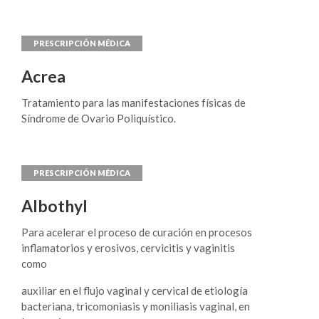
agentes bloqueadores betaadrenérgicos,
agentes bloqueadores de los canales de calcio de
acción prolongada). Irbesartán está indicado en
el tratamiento de la enfermedad renal en
pacientes con hipertensión y diabetes tipo 2.
Acrea
Tratamiento para las manifestaciones físicas de
Síndrome de Ovario Poliquístico.
Albothyl
Para acelerar el proceso de curación en procesos
inflamatorios y erosivos, cervicitis y vaginitis
como
auxiliar en el flujo vaginal y cervical de etiología
bacteriana, tricomoniasis y moniliasis vaginal, en