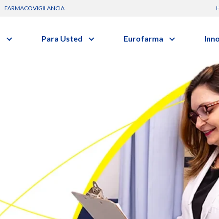
FARMACOVIGILANCIA
s
Para Usted
Eurofarma
Inn
Conozca a la empresa
C
Nuevos
Artículos
Actuación
G
vo o clase terapéutica.
Investig
Diccionario de Salud
Trabaje Con Nosotros
I
Investi
Videos
Certificaciones
R
Profesi
Comunicados
B
Premios y Reconocimientos
Programa de Visitas
Dónde Estamos
Sala de prensa