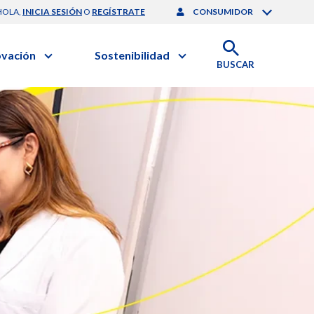
HOLA,
INICIA SESIÓN
O
REGÍSTRATE
CONSUMIDOR
ovación
Sostenibilidad
BUSCAR
artilla de Sostenibilidad
 Negocios
obierno Corporativo
ación Clínica
nforme de Sostenibilidad
gación y Desarrollo
esponsabilidad Compartida
onales de Salud | EurON Pro
alance Financiero