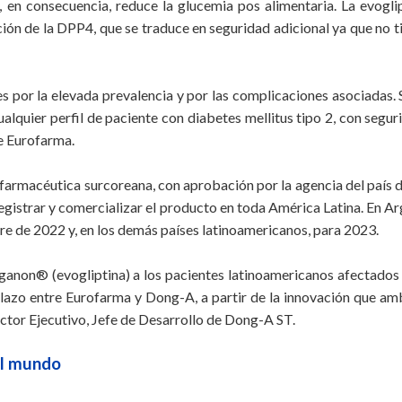
y, en consecuencia, reduce la glucemia pos alimentaria. La evogli
bición de la DPP4, que se traduce en seguridad adicional ya que no 
 por la elevada prevalencia y por las complicaciones asociadas.
ualquier perfil de paciente con diabetes mellitus tipo 2, con segu
e Eurofarma.
armacéutica surcoreana, con aprobación por la agencia del país de
registrar y comercializar el producto en toda América Latina. En Ar
tre de 2022 y, en los demás países latinoamericanos, para 2023.
anon® (evogliptina) a los pacientes latinoamericanos afectados
o plazo entre Eurofarma y Dong-A, a partir de la innovación que a
ctor Ejecutivo, Jefe de Desarrollo de Dong-A ST.
 el mundo