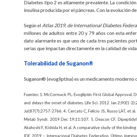
Diabetes tipo 2 es altamente prevalente. La condición
insulina producida por el páncreas. Con la evolución d
Según el
Atlas 2019, de International Diabetes Federa
millones de adultos entre 20 y 79 años con esta enfe
dato alarmante es que uno de cada tres pacientes por
serias que impactan directamente en la calidad de vida
Tolerabilidad de Suganon®
Suganon® (evogliptina) es un medicamento moderno de 
Fuentes: 1. McCormack PL. Evogliptin: First Global Approval. 
and delays the onset of diabetes. Life Sci. 2012 Jan 2;90(1-2):
Jul;87(7):2757-2766. 4. Cercato C, Felício JS, Russo LAT, et al.
Metab Syndr. 2019 Dec 19;11:107. 5. Deacon CF. Dipeptidyl 
Akahoshi F, Kishida H, et al. A comparative study of the bindi
IDF 2019 – Internacional Diabetes Federation. Último ingreso