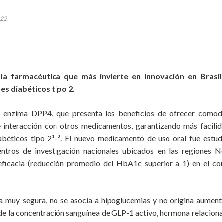
022
la farmacéutica que más invierte en innovación en Brasi
es diabéticos tipo 2.
la enzima DPP4, que presenta los beneficios de ofrecer comod
 interacción con otros medicamentos, garantizando más facili
abéticos tipo 2¹-³. El nuevo medicamento de uso oral fue estu
ntros de investigación nacionales ubicados en las regiones N
eficacia (reducción promedio del HbA1c superior a 1) en el co
a muy segura, no se asocia a hipoglucemias y no origina aumen
e la concentración sanguínea de GLP-1 activo, hormona relacion