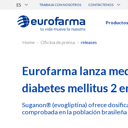
ES
TRABAJA CON NOSOTROS
CONTÁCTENOS
Atención al Cliente
Canal de Ética Eurofarma
Producto
BUSCAR PRODUCTOS
Home
Oficina de prensa
releases
Búsqueda por nombre, principio acti
Eurofarma lanza med
Ver todos los productos
diabetes mellitus 2 
Suganon® (evogliptina) ofrece dosific
comprobada en la población brasileña