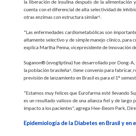
la liberación de insulina después de la alimentación 
cuenta con el diferencial de alta selectividad de inhi
otras enzimas con estructura similar⁶.
"Las enfermedades cardiometabólicas son importantes
altamente selectivo y de simple manejo clínico, para c
explica Martha Penna, vicepresidente de Innovación d
Suganon® (evogliptina) fue desarrollado por Dong-A, f
la población brasileña⁴, tiene convenio para fabricar, 
previsión de lanzamiento en Brasil es para el 1° semes
"Estamos muy felices que Eurofarma esté llevando Sug
es un resultado valioso de una alianza fiel y de larg
impacto a los pacientes", agrega Hee-Beom Park, Dire
Epidemiología de la Diabetes en Brasil y en