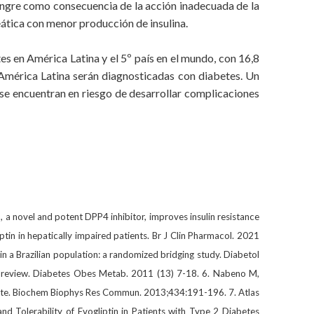
sangre como consecuencia de la acción inadecuada de la
eática con menor producción de insulina.
es en América Latina y el 5º país en el mundo, con 16,8
 América Latina serán diagnosticadas con diabetes. Un
se encuentran en riesgo de desarrollar complicaciones
a novel and potent DPP4 inhibitor, improves insulin resistance
ptin in hepatically impaired patients. Br J Clin Pharmacol. 2021
 in a Brazilian population: a randomized bridging study. Diabetol
e review. Diabetes Obes Metab. 2011 (13) 7-18. 6. Nabeno M,
ve site. Biochem Biophys Res Commun. 2013;434:191-196. 7. Atlas
d Tolerability of Evogliptin in Patients with Type 2 Diabetes