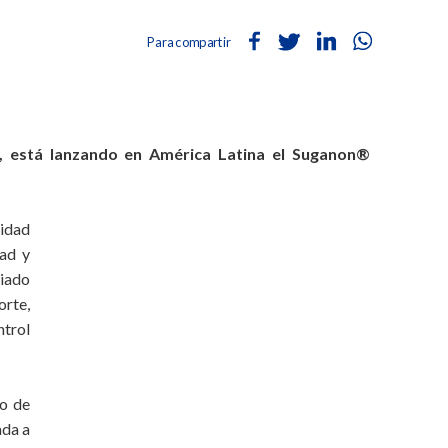
Para compartir
l, está lanzando en América Latina el Suganon®
idad
dad y
diado
orte,
ntrol
to de
ada a