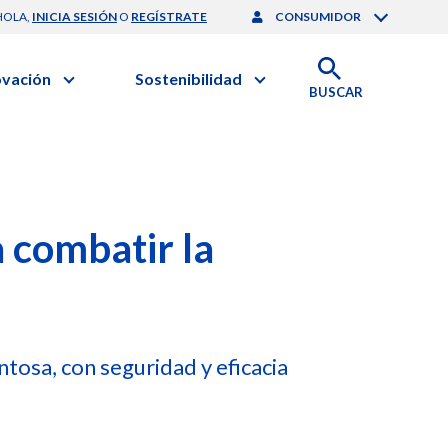
HOLA,
INICIA SESIÓN
O
REGÍSTRATE
CONSUMIDOR
ovación
Sostenibilidad
BUSCAR
artilla de Sostenibilidad
 Negocios
obierno Corporativo
ación Clínica
nforme de Sostenibilidad
gación y Desarrollo
esponsabilidad Compartida
onales de Salud | EurON Pro
 combatir la
alance Financiero
tosa, con seguridad y eficacia