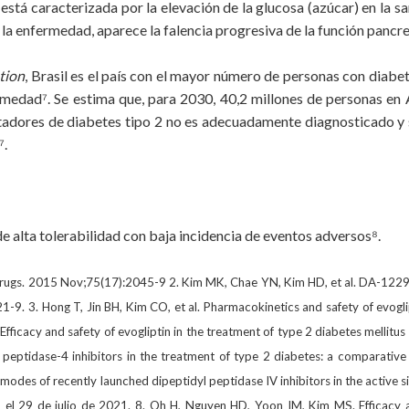
 está caracterizada por la elevación de la glucosa (azúcar) en la 
e la enfermedad, aparece la falencia progresiva de la función pancr
tion
, Brasil es el país con el mayor número de personas con diabet
rmedad⁷. Se estima que, para 2030, 40,2 millones de personas en
tadores de diabetes tipo 2 no es adecuadamente diagnosticado y 
⁷.
alta tolerabilidad con baja incidencia de eventos adversos⁸.
Drugs. 2015 Nov;75(17):2045-9 2. Kim MK, Chae YN, Kim HD, et al. DA-1229, 
21-9. 3. Hong T, Jin BH, Kim CO, et al. Pharmacokinetics and safety of evogli
 Efficacy and safety of evogliptin in the treatment of type 2 diabetes mellitus
peptidase-4 inhibitors in the treatment of type 2 diabetes: a comparativ
ng modes of recently launched dipeptidyl peptidase IV inhibitors in the acti
 el 29 de julio de 2021. 8. Oh H, Nguyen HD, Yoon IM, Kim MS. Efficacy an