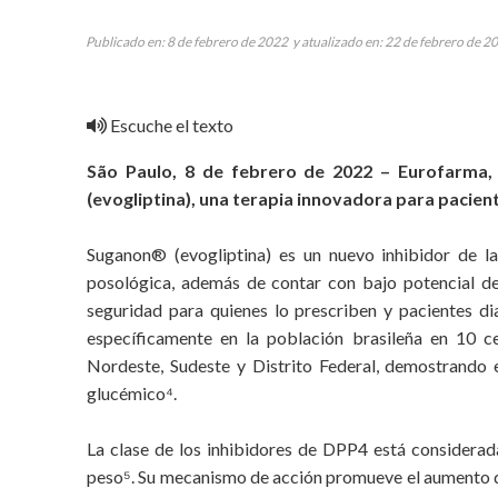
Publicado en: 8 de febrero de 2022 y atualizado en: 22 de febrero de 2
Escuche el texto
São Paulo, 8 de febrero de 2022 – Eurofarma, 
(evogliptina), una terapia innovadora para pacient
Suganon® (evogliptina) es un nuevo inhibidor de 
posológica, además de contar con bajo potencial de
seguridad para quienes lo prescriben y pacientes di
específicamente en la población brasileña en 10 ce
Nordeste, Sudeste y Distrito Federal, demostrando 
glucémico⁴.
La clase de los inhibidores de DPP4 está considerad
peso⁵. Su mecanismo de acción promueve el aumento d