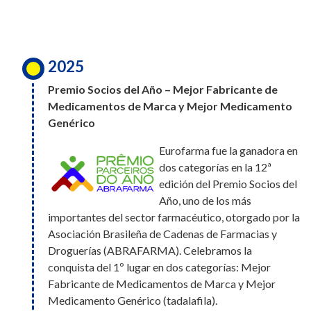
para Trabajar,
inclusión y el desarrollo de cada una de las
convirtiéndose además en la primera
personas que forman parte de Eurofarma.
farmacéutica en ingresar a este ranking. Este
logro es el reflejo de una cultura construida
2025
entre todos, donde el bienestar, el desarrollo y
2025
el compromiso de cada persona hacen la
Premio Socios del Año – Mejor Fabricante de
Eurofarma fue elegida Socia del
diferencia día a día
Medicamentos de Marca y Mejor Medicamento
Año por la Asociación Brasileña de
Genérico
Cadenas de Farmacias y
Eurofarma fue la ganadora en
Droguerías (Abrafarma),
2026
dos categorías en la 12ª
obteniendo los premios a Mejor Fabricante de
Eurofarma Paraguay fue
edición del Premio Socios del
Medicamentos de Marca y Mejor Producto de
reconocida en el puesto N.º 4 del
Año, uno de los más
Medicamento Genérico. Además de estas dos
importantes del sector farmacéutico, otorgado por la
ranking de Mejores Lugares para
victorias, la compañía recibió un total de cuatro
Asociación Brasileña de Cadenas de Farmacias y
Trabajar en Paraguay. Además,
nominaciones: Mejor Fabricante de Medicamentos
Droguerías (ABRAFARMA). Celebramos la
somos la única compañía
de Marca, Mejor Fabricante de Medicamentos
conquista del 1º lugar en dos categorías: Mejor
farmacéutica en participar del
Genéricos y Mejor Producto de Medicamento
ranking, lo que refuerza nuestro compromiso con las
Fabricante de Medicamentos de Marca y Mejor
Genérico.
personas y nuestra cultura.
Medicamento Genérico (tadalafila).
2025