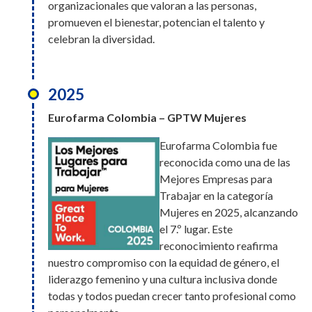
organizacionales que valoran a las personas,
accidentes de trabajo, además de iniciativas de
alcanzando el 3.er
promueven el bienestar, potencian el talento y
sostenibilidad y preservación ambiental, y la 12.ª
lugar. Este reconocimiento reafirma nuestro
celebran la diversidad.
edición del Premio Bumerangue.
compromiso con la equidad de género, el
liderazgo femenino y una cultura inclusiva
2025
donde todas y todos puedan crecer tanto
2025
profesional como personalmente.
Eurofarma Bolivia – GPTW
Eurofarma Colombia – GPTW Mujeres
En Bolivia, en nuestra primera
Eurofarma Colombia fue
participación en el ranking de
2025
reconocida como una de las
Great Place to Work,
M&A Connect Awards
Mejores Empresas para
alcanzamos el 14.º lugar entre
Trabajar en la categoría
las mejores empresas para
Eurofarma fue galardonada
Mujeres en 2025, alcanzando
trabajar en el país. Un resultado que refleja la
con el premio a la Mejor
el 7.º lugar. Este
dedicación de un equipo que actúa con pasión,
Estrategia (Low Cap) del año
reconocimiento reafirma
propósito y colaboración.
en los M&A Connect Awards.
nuestro compromiso con la equidad de género, el
El reconocimiento llegó tras
liderazgo femenino y una cultura inclusiva donde
tres grandes adquisiciones
todas y todos puedan crecer tanto profesional como
2025
realizadas por Eurofarma en los últimos años: Genfar,