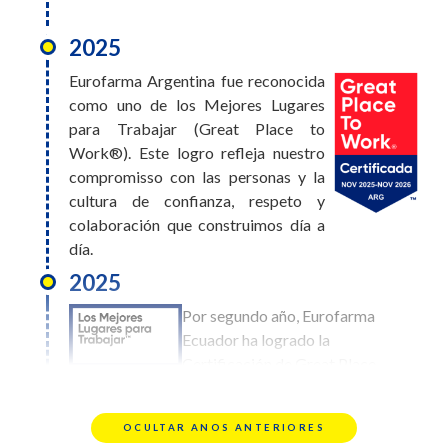
2025
2026
Eurofarma Argentina fue reconocida
Eurofarma Bolivia obtuvo el
como uno de los Mejores Lugares
puesto #10 en el ranking de
para Trabajar (Great Place to
Mejores Lugares para Trabajar.
Work®). Este logro refleja nuestro
Este logro es el reflejo de una
compromisso con las personas y la
cultura construida entre todos,
cultura de confianza, respeto y
donde el bienestar, el desarrollo y
colaboración que construimos día a
el compromiso de cada persona hacen la diferencia
día.
día a día
2025
2026
Por segundo año, Eurofarma
Eurofarma
Ecuador ha logrado la
Uruguay alcanzó
Certificación de Great Place
el puesto #17 en
To Work. Este
el ranking de
reconocimiento refleja
Mejores Lugares
OCULTAR ANOS ANTERIORES
nuestro compromiso con el bienestar, la