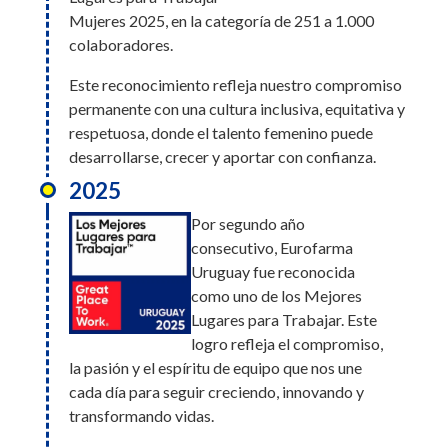
construcción de una cultura basada en la
Mujeres 2025, en la categoría de 251 a 1.000
confianza, el respeto y el bienestar. ¡Gracias a todos
colaboradores.
por ser parte de este logro!
Este reconocimiento refleja nuestro compromiso
2026
permanente con una cultura inclusiva, equitativa y
Eurofarma Perú fue
respetuosa, donde el talento femenino puede
reconocida en la edición
desarrollarse, crecer y aportar con confianza.
2026 de Great Place to
2025
Work Generaciones 2026,
un ranking que evalúa las
Por segundo año
prácticas organizacionales
consecutivo, Eurofarma
orientadas al desarrollo, bienestar y
Uruguay fue reconocida
valorización de personas de todas las edades.
como uno de los Mejores
Obtuvo posiciones destacadas en diferentes
Lugares para Trabajar. Este
categorías:
logro refleja el compromiso,
la pasión y el espíritu de equipo que nos une
1.er lugar en la Categoría Oro, 5.º lugar en la
cada día para seguir creciendo, innovando y
Categoría Talento Senior y 13.º lugar en la
transformando vidas.
Categoría Talento Joven.