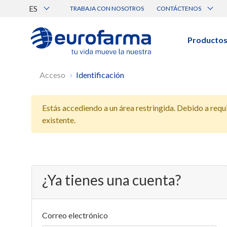
ES
TRABAJA CON NOSOTROS
CONTÁCTENOS
Atención al Cliente
Canal de Ética Eurofarma
Producto
BUSCAR PRODUCTOS
Acceso
Identificación
Búsqueda por nombre, principio acti
Estás accediendo a un área restringida. Debido a requis
Ver todos los productos
existente.
¿Ya tienes una cuenta?
Correo electrónico