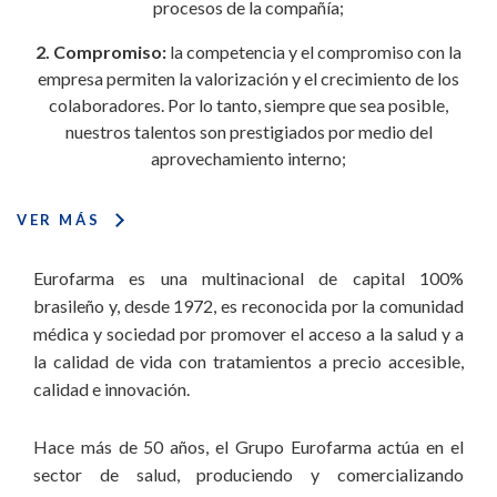
procesos de la compañía;
2. Compromiso:
la competencia y el compromiso con la
empresa permiten la valorización y el crecimiento de los
colaboradores. Por lo tanto, siempre que sea posible,
nuestros talentos son prestigiados por medio del
aprovechamiento interno;
3. Desarrollo sostenible:
la buena gestión de los recursos
VER MÁS
humanos, financieros y naturales, tiene como base el
desarrollo y la seguridad de los colaboradores, la solidez
Eurofarma es una multinacional de capital 100%
financiera, las prácticas comerciales sanas y las acciones para
brasileño y, desde 1972, es reconocida por la comunidad
la preservación del medio ambiente: puntos fundamentales
médica y sociedad por promover el acceso a la salud y a
para el equilibrio de nuestras operaciones;
la calidad de vida con tratamientos a precio accesible,
calidad e innovación.
4. Enfoque en Salud:
nuestro modelo de negocios está
basado en la participación en todos los segmentos
Hace más de 50 años, el Grupo Eurofarma actúa en el
farmacéuticos, por medio de unidades de negocios,
sector de salud, produciendo y comercializando
operaciones internacionales y coligadas, manteniendo