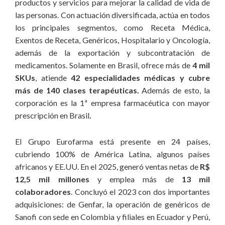
productos y servicios para mejorar la calidad de vida de
permanente el diálogo, la atracción y la formalización de
las personas. Con actuación diversificada, actúa en todos
alianzas estratégicas;
los principales segmentos, como Receta Médica,
5. Empreendedorismo:
para anticiparnos al futuro, creamos
Exentos de Receta, Genéricos, Hospitalario y Oncología,
nuevas y mejores formas de conducir la empresa en todas las
además de la exportación y subcontratación de
áreas, más allá de la innovación inherente a las actividades de
medicamentos. Solamente en Brasil, ofrece más de
4 mil
I+D, nuestros liderazgos están abiertos a lo “nuevo” y
SKUs
, atiende
42 especialidades médicas y cubre
mantienen el espíritu vanguardista de la compañía;
más de 140 clases terapéuticas.
Además de esto, la
corporación es la 1ª empresa farmacéutica con mayor
6. Ética:
en conformidad con el Código de la Compañía, las
prescripción en Brasil
.
leyes y las reglamentaciones vigentes, el comportamiento de
nuestros colaboradores está obligatoriamente basado en la
El Grupo Eurofarma está presente en 24 países,
ética y la transparencia en todas las acciones y operaciones
cubriendo 100% de América Latina, algunos países
realizadas en la empresa y en su nombre;
africanos y EE.UU. En el 2025, generó ventas netas de
R$
12,5 mil millones
y emplea más de
13 mil
7. Igualdad (Diversidad):
celamos por un ambiente
colaboradores
. Concluyó el 2023 con dos importantes
favorable e imparcial en el cual impera el respeto. Para ello,
adquisiciones: de Genfar, la operación de genéricos de
establecimos compromisos relacionados a la diversidad, la
Sanofi con sede en Colombia y filiales en Ecuador y Perú,
justicia y la igualdad en las relaciones entre colaboradores y