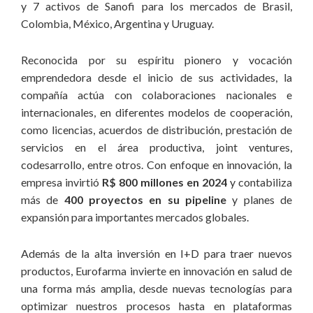
y 7 activos de Sanofi para los mercados de Brasil,
demás públicos;
Colombia, México, Argentina y Uruguay.
8. Reinversión:
con la creencia de que asumir riesgos es
Reconocida por su espíritu pionero y vocación
parte integral de la actividad empresarial dinámica y exitosa,
emprendedora desde el inicio de sus actividades, la
la generación de resultados positivos promueve el
crecimiento de la organización por medio de la reinversión de
compañía actúa con colaboraciones nacionales e
recursos en el propio negocio;
internacionales, en diferentes modelos de cooperación,
como licencias, acuerdos de distribución, prestación de
9. Respeto:
tenemos orgullo de nuestra trayectoria, origen y
servicios en el área productiva, joint ventures,
capacidad de superación. Nuestra historia está construida
codesarrollo, entre otros. Con enfoque en innovación, la
para reflejar nuestro compromiso con el crecimiento de
empresa invirtió
R$ 800 millones en 2024
y contabiliza
nuestros colaboradores y con el desarrollo de los países en
más de
400 proyectos en su pipeline
y planes de
los cuales actuamos, manteniendo el respeto a los pueblos y
expansión para importantes mercados globales.
culturas con los cuales nos relacionamos;
Además de la alta inversión en I+D para traer nuevos
10. Resultado:
reconocemos las diferentes contribuciones
productos, Eurofarma invierte en innovación en salud de
para cumplimiento de nuestros objetivos y compartimos la
una forma más amplia, desde nuevas tecnologías para
riqueza generada con colaboradores y sociedad, por medio
optimizar nuestros procesos hasta en plataformas
de programas de meritocracia, ampliación del acceso e