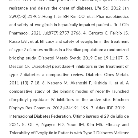
resistance and delays the onset of diabetes. Life Sci. 2012 Jan
2;90(1-2):21-9. 3. Hong T, Jin BH, Kim CO, et al. Pharmacokinetics
and safety of evogliptin in hepatically impaired patients. Br J Clin
Pharmacol. 2021 Jul;87(7):2757-2766. 4. Cercato C, Felício JS,
Russo LAT, et al. Efficacy and safety of evogliptin in the treatment
of type 2 diabetes mellitus in a Brazilian population: a randomized
bridging study. Diabetol Metab Syndr. 2019 Dec 19;11:107. 5.
Deacon CF. Dipeptidyl peptidase-4 inhibitors in the treatment of
type 2 diabetes: a comparative review. Diabetes Obes Metab.
2011 (13) 7-18. 6. Nabeno M, Akahoshi F, Kishida H, et al. A
comparative study of the binding modes of recently launched
dipeptidyl peptidase IV inhibitors in the active site. Biochem
Biophys Res Commun. 2013;434:191-196. 7. Atlas IDF 2019 –
Internacional Diabetes Federation. Último ingreso el 29 de julio de
2021. 8. Oh H, Nguyen HD, Yoon IM, Kim MS. Efficacy and
Tolerability of Evogliptin in Patients with Type 2 Diabetes Mellitus: