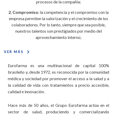
procesos de la compañía;
2. Compromiso:
la competencia y el compromiso con la
empresa permiten la valorización y el crecimiento de los
colaboradores. Por lo tanto, siempre que sea posible,
nuestros talentos son prestigiados por medio del
aprovechamiento interno;
3. Desarrollo sostenible:
la buena gestión de los recursos
VER MÁS
humanos, financieros y naturales, tiene como base el
desarrollo y la seguridad de los colaboradores, la solidez
Eurofarma es una multinacional de capital 100%
financiera, las prácticas comerciales sanas y las acciones para
brasileño y, desde 1972, es reconocida por la comunidad
la preservación del medio ambiente: puntos fundamentales
médica y sociedad por promover el acceso a la salud y a
para el equilibrio de nuestras operaciones;
la calidad de vida con tratamientos a precio accesible,
calidad e innovación.
4. Enfoque en Salud:
nuestro modelo de negocios está
basado en la participación en todos los segmentos
Hace más de 50 años, el Grupo Eurofarma actúa en el
farmacéuticos, por medio de unidades de negocios,
sector de salud, produciendo y comercializando
operaciones internacionales y coligadas, manteniendo