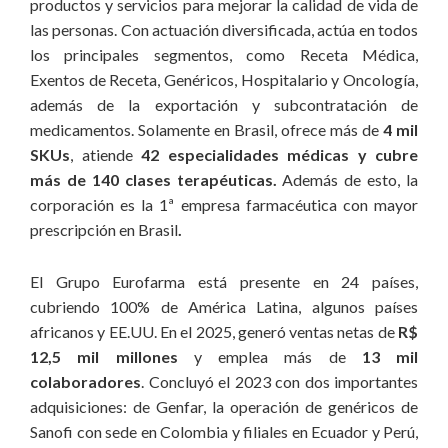
productos y servicios para mejorar la calidad de vida de
permanente el diálogo, la atracción y la formalización de
las personas. Con actuación diversificada, actúa en todos
alianzas estratégicas;
los principales segmentos, como Receta Médica,
5. Empreendedorismo:
para anticiparnos al futuro, creamos
Exentos de Receta, Genéricos, Hospitalario y Oncología,
nuevas y mejores formas de conducir la empresa en todas las
además de la exportación y subcontratación de
áreas, más allá de la innovación inherente a las actividades de
medicamentos. Solamente en Brasil, ofrece más de
4 mil
I+D, nuestros liderazgos están abiertos a lo “nuevo” y
SKUs
, atiende
42 especialidades médicas y cubre
mantienen el espíritu vanguardista de la compañía;
más de 140 clases terapéuticas.
Además de esto, la
corporación es la 1ª empresa farmacéutica con mayor
6. Ética:
en conformidad con el Código de la Compañía, las
prescripción en Brasil
.
leyes y las reglamentaciones vigentes, el comportamiento de
nuestros colaboradores está obligatoriamente basado en la
El Grupo Eurofarma está presente en 24 países,
ética y la transparencia en todas las acciones y operaciones
cubriendo 100% de América Latina, algunos países
realizadas en la empresa y en su nombre;
africanos y EE.UU. En el 2025, generó ventas netas de
R$
12,5 mil millones
y emplea más de
13 mil
7. Igualdad (Diversidad):
celamos por un ambiente
colaboradores
. Concluyó el 2023 con dos importantes
favorable e imparcial en el cual impera el respeto. Para ello,
adquisiciones: de Genfar, la operación de genéricos de
establecimos compromisos relacionados a la diversidad, la
Sanofi con sede en Colombia y filiales en Ecuador y Perú,
justicia y la igualdad en las relaciones entre colaboradores y