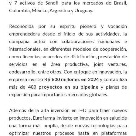
y 7 activos de Sanofi para los mercados de Brasil,
demás públicos;
Colombia, México, Argentina y Uruguay.
8. Reinversión:
con la creencia de que asumir riesgos es
Reconocida por su espíritu pionero y vocación
parte integral de la actividad empresarial dinámica y exitosa,
emprendedora desde el inicio de sus actividades, la
la generación de resultados positivos promueve el
crecimiento de la organización por medio de la reinversión de
compañía actúa con colaboraciones nacionales e
recursos en el propio negocio;
internacionales, en diferentes modelos de cooperación,
como licencias, acuerdos de distribución, prestación de
9. Respeto:
tenemos orgullo de nuestra trayectoria, origen y
servicios en el área productiva, joint ventures,
capacidad de superación. Nuestra historia está construida
codesarrollo, entre otros. Con enfoque en innovación, la
para reflejar nuestro compromiso con el crecimiento de
empresa invirtió
R$ 800 millones en 2024
y contabiliza
nuestros colaboradores y con el desarrollo de los países en
más de
400 proyectos en su pipeline
y planes de
los cuales actuamos, manteniendo el respeto a los pueblos y
expansión para importantes mercados globales.
culturas con los cuales nos relacionamos;
Además de la alta inversión en I+D para traer nuevos
10. Resultado:
reconocemos las diferentes contribuciones
productos, Eurofarma invierte en innovación en salud de
para cumplimiento de nuestros objetivos y compartimos la
una forma más amplia, desde nuevas tecnologías para
riqueza generada con colaboradores y sociedad, por medio
optimizar nuestros procesos hasta en plataformas
de programas de meritocracia, ampliación del acceso e