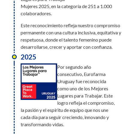
construcción de una cultura basada en la
Mujeres 2025, en la categoría de 251 a 1.000
confianza, el respeto y el bienestar. ¡Gracias a todos
colaboradores.
por ser parte de este logro!
Este reconocimiento refleja nuestro compromiso
2026
permanente con una cultura inclusiva, equitativa y
Eurofarma Perú fue
respetuosa, donde el talento femenino puede
reconocida en la edición
desarrollarse, crecer y aportar con confianza.
2026 de Great Place to
2025
Work Generaciones 2026,
un ranking que evalúa las
Por segundo año
prácticas organizacionales
consecutivo, Eurofarma
orientadas al desarrollo, bienestar y
Uruguay fue reconocida
valorización de personas de todas las edades.
como uno de los Mejores
Obtuvo posiciones destacadas en diferentes
Lugares para Trabajar. Este
categorías:
logro refleja el compromiso,
la pasión y el espíritu de equipo que nos une
1.er lugar en la Categoría Oro, 5.º lugar en la
cada día para seguir creciendo, innovando y
Categoría Talento Senior y 13.º lugar en la
transformando vidas.
Categoría Talento Joven.