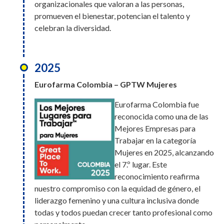
organizacionales que valoran a las personas,
accidentes de trabajo, además de iniciativas de
alcanzando el 3.er
promueven el bienestar, potencian el talento y
sostenibilidad y preservación ambiental, y la 12.ª
lugar. Este reconocimiento reafirma nuestro
celebran la diversidad.
edición del Premio Bumerangue.
compromiso con la equidad de género, el
liderazgo femenino y una cultura inclusiva
2025
donde todas y todos puedan crecer tanto
2025
profesional como personalmente.
Eurofarma Bolivia – GPTW
Eurofarma Colombia – GPTW Mujeres
En Bolivia, en nuestra primera
Eurofarma Colombia fue
participación en el ranking de
2025
reconocida como una de las
Great Place to Work,
M&A Connect Awards
Mejores Empresas para
alcanzamos el 14.º lugar entre
Trabajar en la categoría
las mejores empresas para
Eurofarma fue galardonada
Mujeres en 2025, alcanzando
trabajar en el país. Un resultado que refleja la
con el premio a la Mejor
el 7.º lugar. Este
dedicación de un equipo que actúa con pasión,
Estrategia (Low Cap) del año
reconocimiento reafirma
propósito y colaboración.
en los M&A Connect Awards.
nuestro compromiso con la equidad de género, el
El reconocimiento llegó tras
liderazgo femenino y una cultura inclusiva donde
tres grandes adquisiciones
todas y todos puedan crecer tanto profesional como
2025
realizadas por Eurofarma en los últimos años: Genfar,