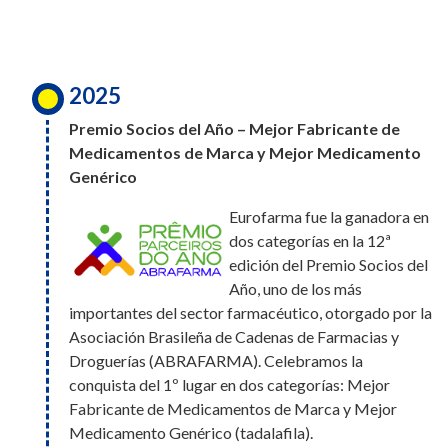
para Trabajar,
inclusión y el desarrollo de cada una de las
convirtiéndose además en la primera
personas que forman parte de Eurofarma.
farmacéutica en ingresar a este ranking. Este
logro es el reflejo de una cultura construida
2025
entre todos, donde el bienestar, el desarrollo y
2025
el compromiso de cada persona hacen la
Premio Socios del Año – Mejor Fabricante de
Eurofarma fue elegida Socia del
diferencia día a día
Medicamentos de Marca y Mejor Medicamento
Año por la Asociación Brasileña de
Genérico
Cadenas de Farmacias y
Eurofarma fue la ganadora en
Droguerías (Abrafarma),
2026
dos categorías en la 12ª
obteniendo los premios a Mejor Fabricante de
Eurofarma Paraguay fue
edición del Premio Socios del
Medicamentos de Marca y Mejor Producto de
reconocida en el puesto N.º 4 del
Año, uno de los más
Medicamento Genérico. Además de estas dos
importantes del sector farmacéutico, otorgado por la
ranking de Mejores Lugares para
victorias, la compañía recibió un total de cuatro
Asociación Brasileña de Cadenas de Farmacias y
Trabajar en Paraguay. Además,
nominaciones: Mejor Fabricante de Medicamentos
Droguerías (ABRAFARMA). Celebramos la
somos la única compañía
de Marca, Mejor Fabricante de Medicamentos
conquista del 1º lugar en dos categorías: Mejor
farmacéutica en participar del
Genéricos y Mejor Producto de Medicamento
ranking, lo que refuerza nuestro compromiso con las
Fabricante de Medicamentos de Marca y Mejor
Genérico.
personas y nuestra cultura.
Medicamento Genérico (tadalafila).
2025