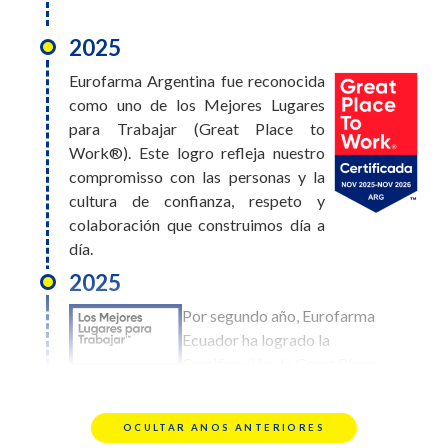
2025
2026
Eurofarma Argentina fue reconocida
Eurofarma Bolivia obtuvo el
como uno de los Mejores Lugares
puesto #10 en el ranking de
para Trabajar (Great Place to
Mejores Lugares para Trabajar.
Work®). Este logro refleja nuestro
Este logro es el reflejo de una
compromisso con las personas y la
cultura construida entre todos,
cultura de confianza, respeto y
donde el bienestar, el desarrollo y
colaboración que construimos día a
el compromiso de cada persona hacen la diferencia
día.
día a día
2025
2026
Por segundo año, Eurofarma
Eurofarma
Ecuador ha logrado la
Uruguay alcanzó
Certificación de Great Place
el puesto #17 en
To Work. Este
el ranking de
reconocimiento refleja
Mejores Lugares
OCULTAR ANOS ANTERIORES
nuestro compromiso con el bienestar, la