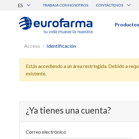
ES
TRABAJA CON NOSOTROS
CONTÁCTENOS
Atención al Cliente
Canal de Ética Eurofarma
Producto
BUSCAR PRODUCTOS
Acceso
Identificación
Búsqueda por nombre, principio acti
Estás accediendo a un área restringida. Debido a requis
Ver todos los productos
existente.
¿Ya tienes una cuenta?
Correo electrónico