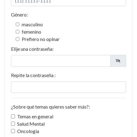
Género:
masculino
femenino
Prefiero no opinar
Elije una contraseña:
Repite la contraseña :
¿Sobre qué temas quieres saber más?:
Temas en general
Salud Mental
Oncología