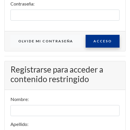
Contraseña:
OLVIDE MI CONTRASEÑA
ACCESO
Registrarse para acceder a
contenido restringido
Nombre:
Apellido: