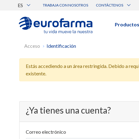
ES
TRABAJA CON NOSOTROS
CONTÁCTENOS
Atención al Cliente
Canal de Ética Eurofarma
Producto
BUSCAR PRODUCTOS
Acceso
Identificación
Búsqueda por nombre, principio acti
Estás accediendo a un área restringida. Debido a requis
Ver todos los productos
existente.
¿Ya tienes una cuenta?
Correo electrónico