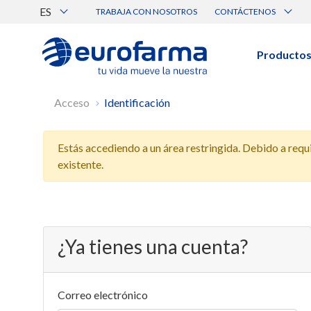
ES
TRABAJA CON NOSOTROS
CONTÁCTENOS
Atención al Cliente
Canal de Ética Eurofarma
Producto
BUSCAR PRODUCTOS
Acceso
Identificación
Búsqueda por nombre, principio acti
Estás accediendo a un área restringida. Debido a requis
Ver todos los productos
existente.
¿Ya tienes una cuenta?
Correo electrónico