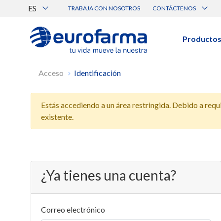
ES
TRABAJA CON NOSOTROS
CONTÁCTENOS
Atención al Cliente
Canal de Ética Eurofarma
Producto
BUSCAR PRODUCTOS
Acceso
Identificación
Búsqueda por nombre, principio acti
Estás accediendo a un área restringida. Debido a requis
Ver todos los productos
existente.
¿Ya tienes una cuenta?
Correo electrónico