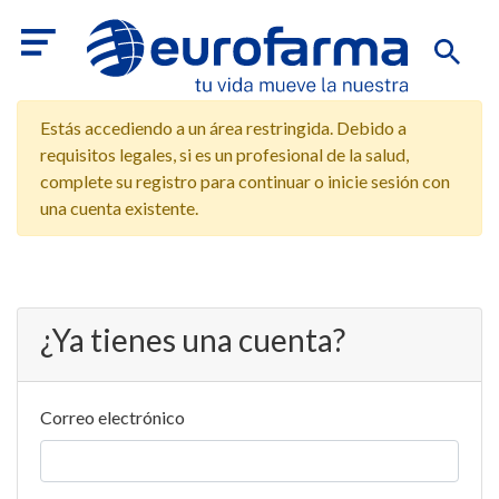
Estás accediendo a un área restringida. Debido a
requisitos legales, si es un profesional de la salud,
complete su registro para continuar o inicie sesión con
una cuenta existente.
¿Ya tienes una cuenta?
Correo electrónico