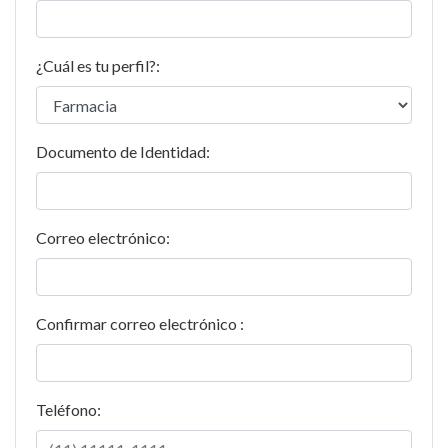
¿Cuál es tu perfil?:
Documento de Identidad:
Correo electrónico:
Confirmar correo electrónico :
Teléfono: